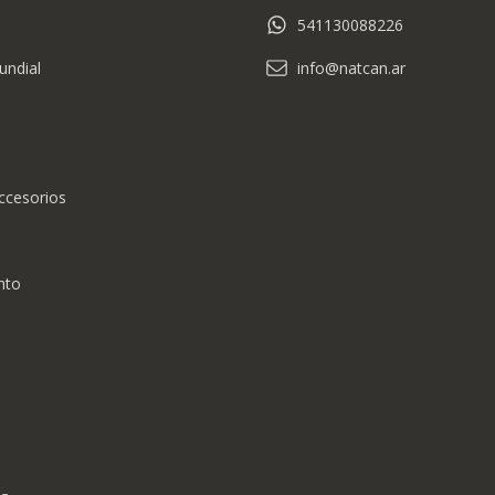
541130088226
undial
info@natcan.ar
ccesorios
nto