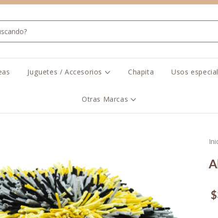
eas
Juguetes / Accesorios
Chapita
Usos especia
Otras Marcas
Ini
A
$