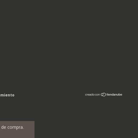
imiento
a de compra.