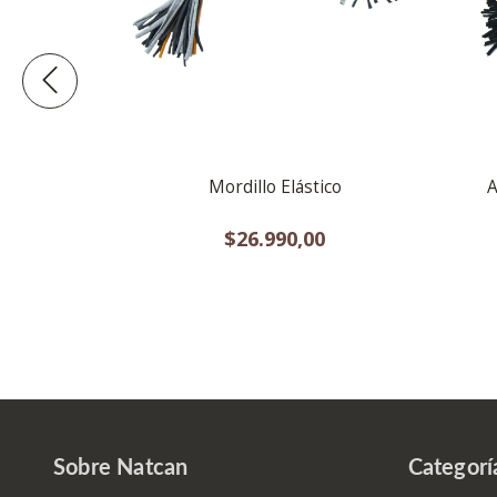
 Pelota
Mordillo Elástico
A
00
$26.990,00
Sobre Natcan
Categorí