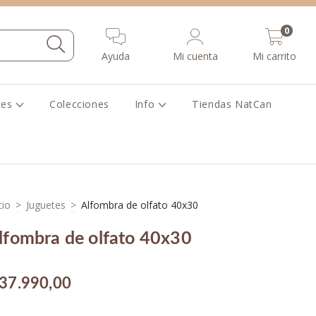
0
Ayuda
Mi cuenta
Mi carrito
les
Colecciones
Info
Tiendas NatCan
cio
>
Juguetes
>
Alfombra de olfato 40x30
lfombra de olfato 40x30
37.990,00