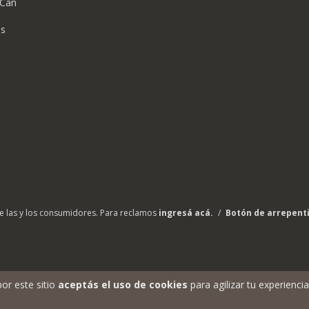
tCan
as
e las y los consumidores. Para reclamos
ingresá acá.
/
Botón de arrepent
por este sitio
aceptás el uso de cookies
para agilizar tu experienci