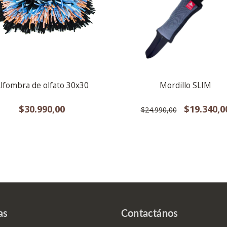
lfombra de olfato 30x30
Mordillo SLIM
$30.990,00
$19.340,0
$24.990,00
as
Contactános