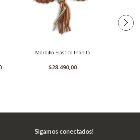
Mordillo Elástico Infinito
Mordil
0
$28.490,00
$
Sigamos conectados!