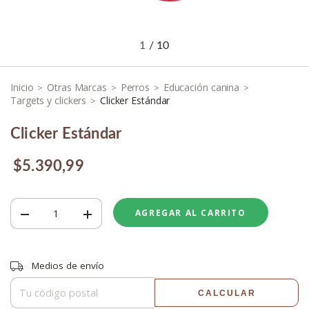
1
/
10
Inicio
Otras Marcas
Perros
Educación canina
>
>
>
>
Targets y clickers
Clicker Estándar
>
Clicker Estándar
$5.390,99
Entregas para el CP:
CAMBIAR CP
Medios de envío
CALCULAR